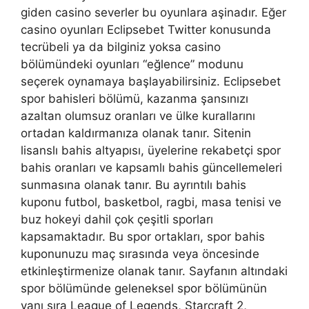
giden casino severler bu oyunlara aşinadır. Eğer
casino oyunları Eclipsebet Twitter konusunda
tecrübeli ya da bilginiz yoksa casino
bölümündeki oyunları “eğlence” modunu
seçerek oynamaya başlayabilirsiniz. Eclipsebet
spor bahisleri bölümü, kazanma şansınızı
azaltan olumsuz oranları ve ülke kurallarını
ortadan kaldırmanıza olanak tanır. Sitenin
lisanslı bahis altyapısı, üyelerine rekabetçi spor
bahis oranları ve kapsamlı bahis güncellemeleri
sunmasına olanak tanır. Bu ayrıntılı bahis
kuponu futbol, ​​basketbol, ​​ragbi, masa tenisi ve
buz hokeyi dahil çok çeşitli sporları
kapsamaktadır. Bu spor ortakları, spor bahis
kuponunuzu maç sırasında veya öncesinde
etkinleştirmenize olanak tanır. Sayfanın altındaki
spor bölümünde geleneksel spor bölümünün
yanı sıra League of Legends, Starcraft 2,