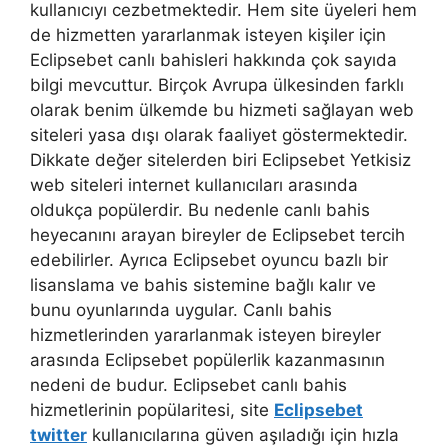
kullanıcıyı cezbetmektedir. Hem site üyeleri hem
de hizmetten yararlanmak isteyen kişiler için
Eclipsebet canlı bahisleri hakkında çok sayıda
bilgi mevcuttur. Birçok Avrupa ülkesinden farklı
olarak benim ülkemde bu hizmeti sağlayan web
siteleri yasa dışı olarak faaliyet göstermektedir.
Dikkate değer sitelerden biri Eclipsebet Yetkisiz
web siteleri internet kullanıcıları arasında
oldukça popülerdir. Bu nedenle canlı bahis
heyecanını arayan bireyler de Eclipsebet tercih
edebilirler. Ayrıca Eclipsebet oyuncu bazlı bir
lisanslama ve bahis sistemine bağlı kalır ve
bunu oyunlarında uygular. Canlı bahis
hizmetlerinden yararlanmak isteyen bireyler
arasında Eclipsebet popülerlik kazanmasının
nedeni de budur. Eclipsebet canlı bahis
hizmetlerinin popülaritesi, site
Eclipsebet
twitter
kullanıcılarına güven aşıladığı için hızla