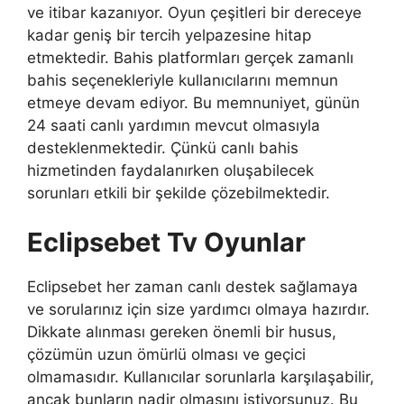
ve itibar kazanıyor. Oyun çeşitleri bir dereceye
kadar geniş bir tercih yelpazesine hitap
etmektedir. Bahis platformları gerçek zamanlı
bahis seçenekleriyle kullanıcılarını memnun
etmeye devam ediyor. Bu memnuniyet, günün
24 saati canlı yardımın mevcut olmasıyla
desteklenmektedir. Çünkü canlı bahis
hizmetinden faydalanırken oluşabilecek
sorunları etkili bir şekilde çözebilmektedir.
Eclipsebet Tv Oyunlar
Eclipsebet her zaman canlı destek sağlamaya
ve sorularınız için size yardımcı olmaya hazırdır.
Dikkate alınması gereken önemli bir husus,
çözümün uzun ömürlü olması ve geçici
olmamasıdır. Kullanıcılar sorunlarla karşılaşabilir,
ancak bunların nadir olmasını istiyorsunuz. Bu