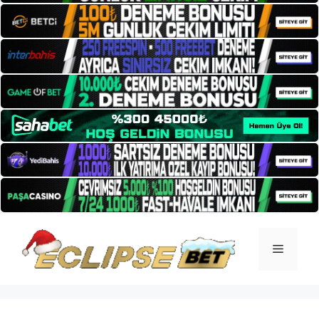
İçeriğe
atla
Menü