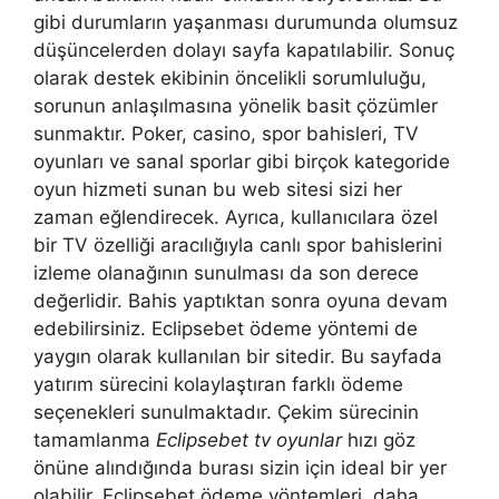
gibi durumların yaşanması durumunda olumsuz
düşüncelerden dolayı sayfa kapatılabilir. Sonuç
olarak destek ekibinin öncelikli sorumluluğu,
sorunun anlaşılmasına yönelik basit çözümler
sunmaktır. Poker, casino, spor bahisleri, TV
oyunları ve sanal sporlar gibi birçok kategoride
oyun hizmeti sunan bu web sitesi sizi her
zaman eğlendirecek. Ayrıca, kullanıcılara özel
bir TV özelliği aracılığıyla canlı spor bahislerini
izleme olanağının sunulması da son derece
değerlidir. Bahis yaptıktan sonra oyuna devam
edebilirsiniz. Eclipsebet ödeme yöntemi de
yaygın olarak kullanılan bir sitedir. Bu sayfada
yatırım sürecini kolaylaştıran farklı ödeme
seçenekleri sunulmaktadır. Çekim sürecinin
tamamlanma
Eclipsebet tv oyunlar
hızı göz
önüne alındığında burası sizin için ideal bir yer
olabilir. Eclipsebet ödeme yöntemleri, daha