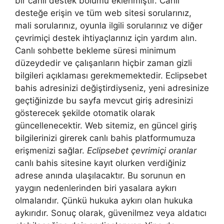
bir canlı destek bölümü eklenmiştir. Canlı
desteğe erişin ve tüm web sitesi sorularınız,
mali sorularınız, oyunla ilgili sorularınız ve diğer
çevrimiçi destek ihtiyaçlarınız için yardım alın.
Canlı sohbette bekleme süresi minimum
düzeydedir ve çalışanların hiçbir zaman gizli
bilgileri açıklaması gerekmemektedir. Eclipsebet
bahis adresinizi değiştirdiyseniz, yeni adresinize
geçtiğinizde bu sayfa mevcut giriş adresinizi
gösterecek şekilde otomatik olarak
güncellenecektir. Web sitemiz, en güncel giriş
bilgilerinizi girerek canlı bahis platformumuza
erişmenizi sağlar.
Eclipsebet çevrimiçi oranlar
canlı bahis sitesine kayıt olurken verdiğiniz
adrese anında ulaşılacaktır. Bu sorunun en
yaygın nedenlerinden biri yasalara aykırı
olmalarıdır. Çünkü hukuka aykırı olan hukuka
aykırıdır. Sonuç olarak, güvenilmez veya aldatıcı