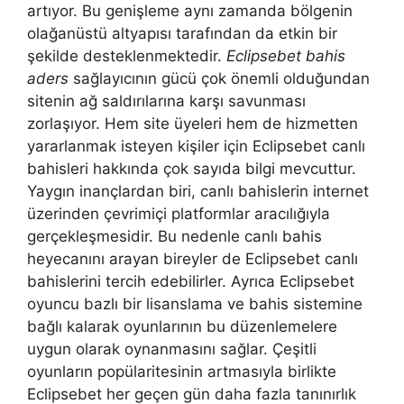
artıyor. Bu genişleme aynı zamanda bölgenin
olağanüstü altyapısı tarafından da etkin bir
şekilde desteklenmektedir.
Eclipsebet bahis
aders
sağlayıcının gücü çok önemli olduğundan
sitenin ağ saldırılarına karşı savunması
zorlaşıyor. Hem site üyeleri hem de hizmetten
yararlanmak isteyen kişiler için Eclipsebet canlı
bahisleri hakkında çok sayıda bilgi mevcuttur.
Yaygın inançlardan biri, canlı bahislerin internet
üzerinden çevrimiçi platformlar aracılığıyla
gerçekleşmesidir. Bu nedenle canlı bahis
heyecanını arayan bireyler de Eclipsebet canlı
bahislerini tercih edebilirler. Ayrıca Eclipsebet
oyuncu bazlı bir lisanslama ve bahis sistemine
bağlı kalarak oyunlarının bu düzenlemelere
uygun olarak oynanmasını sağlar. Çeşitli
oyunların popülaritesinin artmasıyla birlikte
Eclipsebet her geçen gün daha fazla tanınırlık