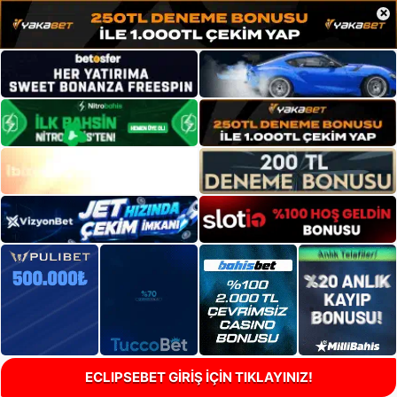
×
ECLIPSEBET GİRİŞ İÇİN TIKLAYINIZ!