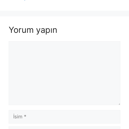
Yorum yapın
Yorum
İsim