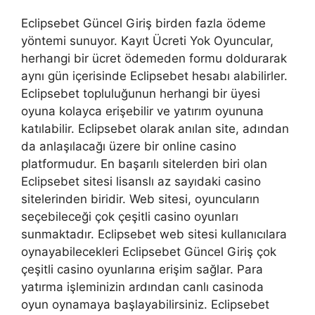
Eclipsebet Güncel Giriş birden fazla ödeme
yöntemi sunuyor. Kayıt Ücreti Yok Oyuncular,
herhangi bir ücret ödemeden formu doldurarak
aynı gün içerisinde Eclipsebet hesabı alabilirler.
Eclipsebet topluluğunun herhangi bir üyesi
oyuna kolayca erişebilir ve yatırım oyununa
katılabilir. Eclipsebet olarak anılan site, adından
da anlaşılacağı üzere bir online casino
platformudur. En başarılı sitelerden biri olan
Eclipsebet sitesi lisanslı az sayıdaki casino
sitelerinden biridir. Web sitesi, oyuncuların
seçebileceği çok çeşitli casino oyunları
sunmaktadır. Eclipsebet web sitesi kullanıcılara
oynayabilecekleri Eclipsebet Güncel Giriş çok
çeşitli casino oyunlarına erişim sağlar. Para
yatırma işleminizin ardından canlı casinoda
oyun oynamaya başlayabilirsiniz. Eclipsebet