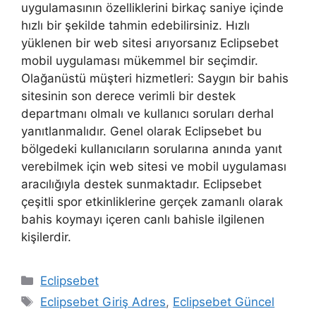
uygulamasının özelliklerini birkaç saniye içinde
hızlı bir şekilde tahmin edebilirsiniz. Hızlı
yüklenen bir web sitesi arıyorsanız Eclipsebet
mobil uygulaması mükemmel bir seçimdir.
Olağanüstü müşteri hizmetleri: Saygın bir bahis
sitesinin son derece verimli bir destek
departmanı olmalı ve kullanıcı soruları derhal
yanıtlanmalıdır. Genel olarak Eclipsebet bu
bölgedeki kullanıcıların sorularına anında yanıt
verebilmek için web sitesi ve mobil uygulaması
aracılığıyla destek sunmaktadır. Eclipsebet
çeşitli spor etkinliklerine gerçek zamanlı olarak
bahis koymayı içeren canlı bahisle ilgilenen
kişilerdir.
Kategoriler
Eclipsebet
Etiketler
Eclipsebet Giriş Adres
,
Eclipsebet Güncel