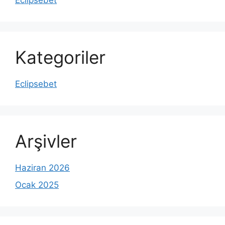
Eclipsebet
Kategoriler
Eclipsebet
Arşivler
Haziran 2026
Ocak 2025