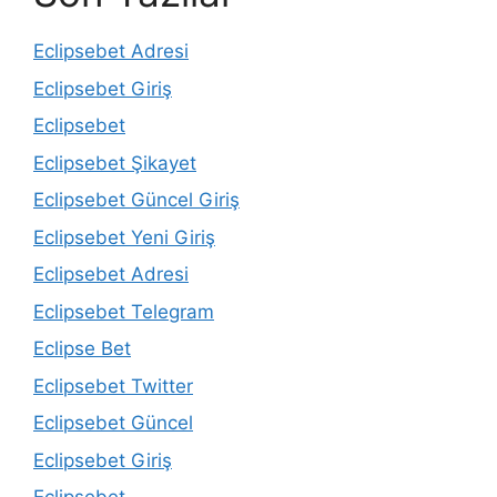
Eclipsebet Adresi
Eclipsebet Giriş
Eclipsebet
Eclipsebet Şikayet
Eclipsebet Güncel Giriş
Eclipsebet Yeni Giriş
Eclipsebet Adresi
Eclipsebet Telegram
Eclipse Bet
Eclipsebet Twitter
Eclipsebet Güncel
Eclipsebet Giriş