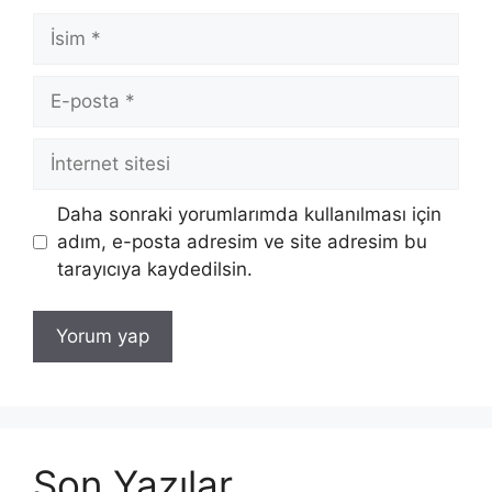
İsim
E-
posta
İnternet
sitesi
Daha sonraki yorumlarımda kullanılması için
adım, e-posta adresim ve site adresim bu
tarayıcıya kaydedilsin.
Son Yazılar