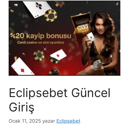
Eclipsebet Güncel
Giriş
Ocak 11, 2025
yazar
Eclipsebet