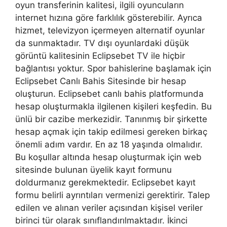
oyun transferinin kalitesi, ilgili oyuncuların
internet hızına göre farklılık gösterebilir. Ayrıca
hizmet, televizyon içermeyen alternatif oyunlar
da sunmaktadır. TV dışı oyunlardaki düşük
görüntü kalitesinin Eclipsebet TV ile hiçbir
bağlantısı yoktur. Spor bahislerine başlamak için
Eclipsebet Canlı Bahis Sitesinde bir hesap
oluşturun. Eclipsebet canlı bahis platformunda
hesap oluşturmakla ilgilenen kişileri keşfedin. Bu
ünlü bir cazibe merkezidir. Tanınmış bir şirkette
hesap açmak için takip edilmesi gereken birkaç
önemli adım vardır. En az 18 yaşında olmalıdır.
Bu koşullar altında hesap oluşturmak için web
sitesinde bulunan üyelik kayıt formunu
doldurmanız gerekmektedir. Eclipsebet kayıt
formu belirli ayrıntıları vermenizi gerektirir. Talep
edilen ve alınan veriler açısından kişisel veriler
birinci tür olarak sınıflandırılmaktadır. İkinci