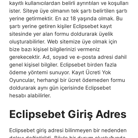
kayıtlı kullanıcılardan belirli ayrıntıları ve koşulları
ister. Siteye üye olmanın tek şartı belirtilen şartı
yerine getirmektir. En az 18 yaşında olmak. Bu
şartı yerine getiren kişiler Eclipsebet kayıt
sitesinde yer alan formu doldurarak üyelik
oluşturabilirler. Web sitemize üye olmak için
bize bazı kişisel bilgilerinizi vermeniz
gerekecektir. Ad, soyad ve e-posta adresi dahil
genel kişisel bilgiler. Eclipsebet birden fazla
ödeme yöntemi sunuyor. Kayıt Ücreti Yok
Oyuncular, herhangi bir ücret ödemeden formu
doldurarak aynı gün içerisinde Eclipsebet
hesabı alabilirler.
Eclipsebet Giriş Adres
Eclipsebet giriş adresi bilinmeyen bir nedenden
dolayı değiştirildi. Böyle bir durum oluştuğunda