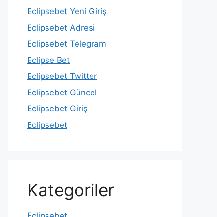
Eclipsebet Yeni Giriş
Eclipsebet Adresi
Eclipsebet Telegram
Eclipse Bet
Eclipsebet Twitter
Eclipsebet Güncel
Eclipsebet Giriş
Eclipsebet
Kategoriler
Eclipsebet