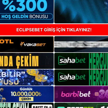
ECLIPSEBET GİRİŞ İÇİN TIKLAYINIZ!