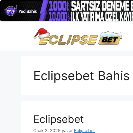
İçeriğe
atla
Eclipsebet Bahis
Eclipsebet
Ocak 2, 2025
yazar
Eclipsebet