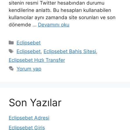
sitenin resmi Twitter hesabından durumu
kendilerine anlattı. Bu hesapları kullanabilen
kullanıcılar aynı zamanda site sorunları ve son
dönemde …
Devamını oku
Kategoriler
Eclipsebet
Etiketler
Eclipsebet
,
Eclipsebet Bahis Sitesi
,
Eclipsebet Hızlı Transfer
Yorum yap
Son Yazılar
Eclipsebet Adresi
Eclipsebet Giriş