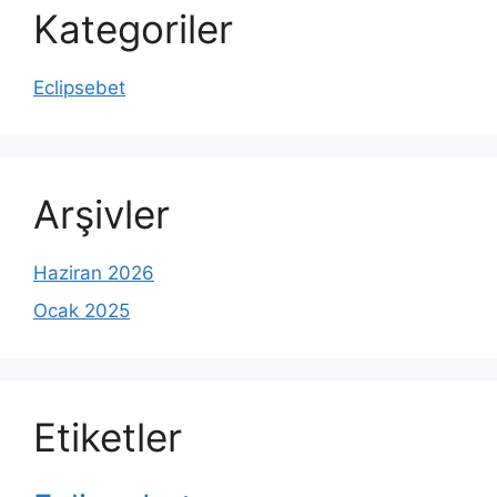
Kategoriler
Eclipsebet
Arşivler
Haziran 2026
Ocak 2025
Etiketler