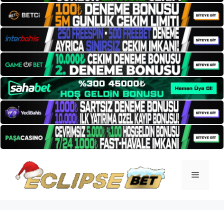
İçeriğe
atla
Menü