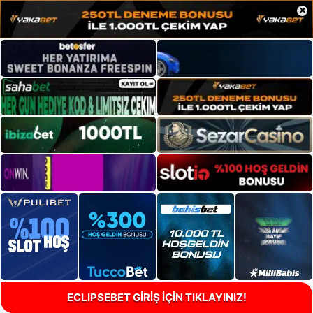
×
ECLIPSEBET GİRİŞ İÇİN TIKLAYINIZ!