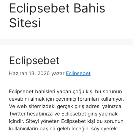
Eclipsebet Bahis
Sitesi
Eclipsebet
Haziran 13, 2026
yazar
Eclipsebet
Eclipsebet bahisleri yapan çoğu kişi bu sorunun
cevabını almak için çevrimiçi forumları kullanıyor.
Ve web sitemizdeki gerçek giriş adresi yalnızca
Twitter hesabınıza ve Eclipsebet giriş yapmak
içindir. Siteyi yöneten Eclipsebet kişi bu sorunun
kullanıcıların başına gelebileceğini söyleyerek