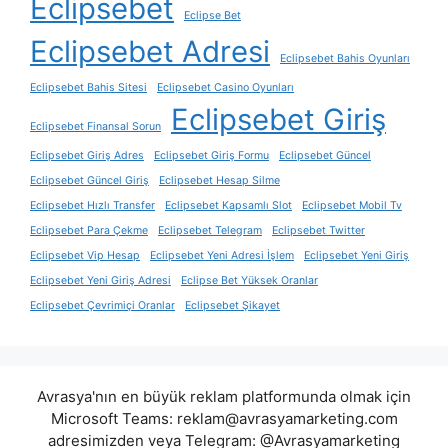
Eclipsebet
Eclipse Bet
Eclipsebet Adresi
Eclipsebet Bahis Oyunları
Eclipsebet Bahis Sitesi
Eclipsebet Casino Oyunları
Eclipsebet Giriş
Eclipsebet Finansal Sorun
Eclipsebet Giriş Adres
Eclipsebet Giriş Formu
Eclipsebet Güncel
Eclipsebet Güncel Giriş
Eclipsebet Hesap Silme
Eclipsebet Hızlı Transfer
Eclipsebet Kapsamlı Slot
Eclipsebet Mobil Tv
Eclipsebet Para Çekme
Eclipsebet Telegram
Eclipsebet Twitter
Eclipsebet Vip Hesap
Eclipsebet Yeni Adresi İşlem
Eclipsebet Yeni Giriş
Eclipsebet Yeni Giriş Adresi
Eclipse Bet Yüksek Oranlar
Eclipsebet Çevrimiçi Oranlar
Eclipsebet Şikayet
Avrasya'nın en büyük reklam platformunda olmak için
Microsoft Teams:
reklam@avrasyamarketing.com
adresimizden veya Telegram: @Avrasyamarketing